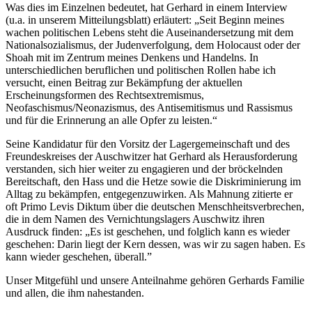
Was dies im Einzelnen bedeutet, hat Gerhard in einem Interview
(u.a. in unserem Mitteilungsblatt) erläutert: „Seit Beginn meines
wachen politischen Lebens steht die Auseinandersetzung mit dem
Nationalsozialismus, der Judenverfolgung, dem Holocaust oder der
Shoah mit im Zentrum meines Denkens und Handelns. In
unterschiedlichen beruflichen und politischen Rollen habe ich
versucht, einen Beitrag zur Bekämpfung der aktuellen
Erscheinungsformen des Rechtsextremismus,
Neofaschismus/Neonazismus, des Antisemitismus und Rassismus
und für die Erinnerung an alle Opfer zu leisten.“
Seine Kandidatur für den Vorsitz der Lagergemeinschaft und des
Freundeskreises der Auschwitzer hat Gerhard als Herausforderung
verstanden, sich hier weiter zu engagieren und der bröckelnden
Bereitschaft, den Hass und die Hetze sowie die Diskriminierung im
Alltag zu bekämpfen, entgegenzuwirken. Als Mahnung zitierte er
oft Primo Levis Diktum über die deutschen Menschheitsverbrechen,
die in dem Namen des Vernichtungslagers Auschwitz ihren
Ausdruck finden: „Es ist geschehen, und folglich kann es wieder
geschehen: Darin liegt der Kern dessen, was wir zu sagen haben. Es
kann wieder geschehen, überall.”
Unser Mitgefühl und unsere Anteilnahme gehören Gerhards Familie
und allen, die ihm nahestanden.