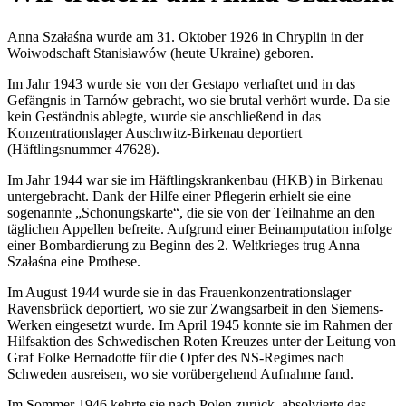
Anna Szałaśna wurde am 31. Oktober 1926 in Chryplin in der
Woiwodschaft Stanisławów (heute Ukraine) geboren.
Im Jahr 1943 wurde sie von der Gestapo verhaftet und in das
Gefängnis in Tarnów gebracht, wo sie brutal verhört wurde. Da sie
kein Geständnis ablegte, wurde sie anschließend in das
Konzentrationslager Auschwitz-Birkenau deportiert
(Häftlingsnummer 47628).
Im Jahr 1944 war sie im Häftlingskrankenbau (HKB) in Birkenau
untergebracht. Dank der Hilfe einer Pflegerin erhielt sie eine
sogenannte „Schonungskarte“, die sie von der Teilnahme an den
täglichen Appellen befreite. Aufgrund einer Beinamputation infolge
einer Bombardierung zu Beginn des 2. Weltkrieges trug Anna
Szałaśna eine Prothese.
Im August 1944 wurde sie in das Frauenkonzentrationslager
Ravensbrück deportiert, wo sie zur Zwangsarbeit in den Siemens-
Werken eingesetzt wurde. Im April 1945 konnte sie im Rahmen der
Hilfsaktion des Schwedischen Roten Kreuzes unter der Leitung von
Graf Folke Bernadotte für die Opfer des NS-Regimes nach
Schweden ausreisen, wo sie vorübergehend Aufnahme fand.
Im Sommer 1946 kehrte sie nach Polen zurück, absolvierte das